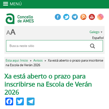
MENÚ
Galego
Español
Buscar
Formulario de busca
Vostede está aquí
Esta aqui: Inicio
»
Avisos
»
Xa está aberto o prazo para inscribirse
na Escola de Verán 2026
Pestanas principais
Xa está aberto o prazo para
inscribirse na Escola de Verán
2026
Facebook
Twitter
Telegram