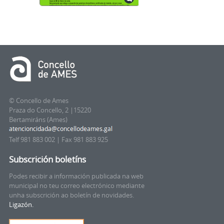
© Concello de Ames
Praza do Concello, 2 |15220
Bertamiráns (Ames)
Telf 981 883 002 | Fax 981 883 925
Subscrición boletíns
Podes recibir a información publicada na web
municipal no teu correo electrónico mediante
unha subscrición ao boletín de novidades.
Ligazón.