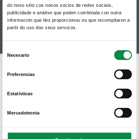
do noso sitio cos nosos socios de redes sociais,
Contacto
Telegram
Politicas de Cookies
publicidade e análise que poden combinala con outra
RSS
Hemeroteca
información que lles proporcionou ou que recompilaron a
Youtube
partir do uso dos seus servizos.
Instagram
Consent
Necesario
Selection
Preferencias
Estatísticas
Mercadotecnia