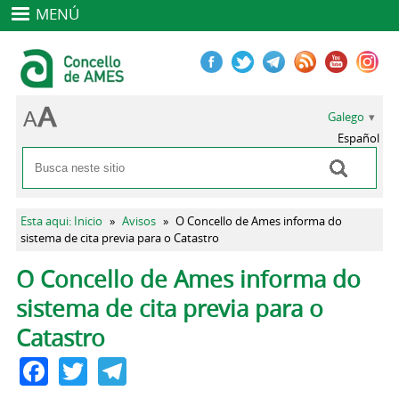
MENÚ
Galego
Español
Buscar
Formulario de busca
Vostede está aquí
Esta aqui: Inicio
»
Avisos
»
O Concello de Ames informa do
sistema de cita previa para o Catastro
Pestanas principais
O Concello de Ames informa do
sistema de cita previa para o
Catastro
Facebook
Twitter
Telegram