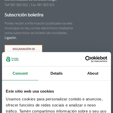
Telf 981 883 002 | Fax 981 883 925
Subscrición boletíns
Podes recibir a información publicada na web
municipal no teu correo electrónico mediante
unha subscrición ao boletín de novidades.
Ligazón.
Consent
Details
About
Este sitio web usa cookies
Síguenos
Política de privacidade
Usamos cookies para personalizar contido e anuncios,
Aviso Legal
ofrecer funcións de redes sociais e analizar o noso
Facebook
Accesibilidade
tráfico. Tamén compartimos información sobre o seu uso
Twitter
Mapa web