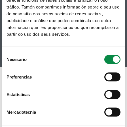
Síguenos
Política de privacidade
tráfico. Tamén compartimos información sobre o seu uso
Aviso Legal
Facebook
Accesibilidade
do noso sitio cos nosos socios de redes sociais,
Twitter
Mapa web
publicidade e análise que poden combinala con outra
Contacto
Telegram
información que lles proporcionou ou que recompilaron a
Politicas de Cookies
RSS
Hemeroteca
partir do uso dos seus servizos.
Youtube
Instagram
Consent
Necesario
Selection
Preferencias
Estatísticas
Mercadotecnia