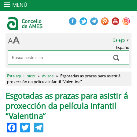
MENÚ
Galego
Español
Buscar
Formulario de busca
Vostede está aquí
Esta aqui: Inicio
»
Avisos
»
Esgotadas as prazas para asistir á
proxección da película infantil “Valentina”
Pestanas principais
Esgotadas as prazas para asistir á
proxección da película infantil
“Valentina”
Facebook
Twitter
Telegram