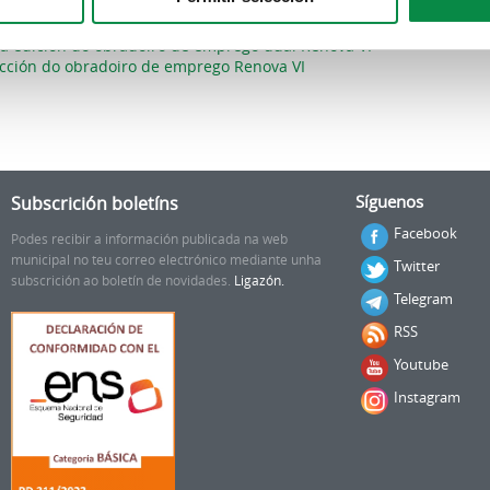
 do obradoiro de emprego Renova VI
ta edición do obradoiro de emprego dual Renova VI
ección do obradoiro de emprego Renova VI
Subscrición boletíns
Síguenos
Facebook
Podes recibir a información publicada na web
municipal no teu correo electrónico mediante unha
Twitter
subscrición ao boletín de novidades.
Ligazón.
Telegram
RSS
Youtube
Instagram