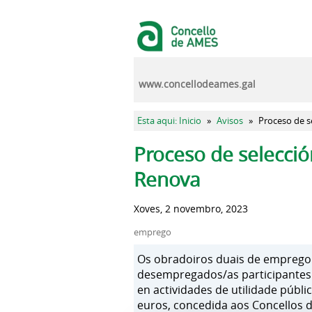
Ir o contido principal
www.concellodeames.gal
Vostede está aquí
Esta aqui: Inicio
»
Avisos
»
Proceso de s
Pestanas principais
Proceso de selecci
Renova
Xoves, 2 novembro, 2023
emprego
Os obradoiros duais de emprego
desempregados/as participantes 
en actividades de utilidade públi
euros, concedida aos Concellos 