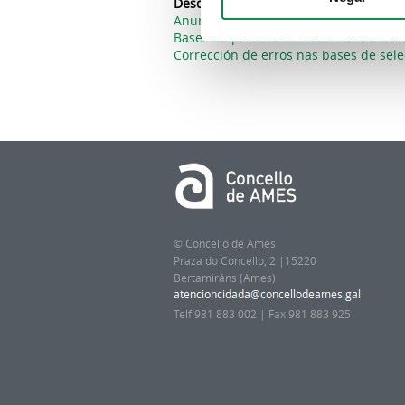
Descargas:
Anuncio coa composición do tribunal
Bases do proceso de selección da sex
Corrección de erros nas bases de sel
© Concello de Ames
Praza do Concello, 2 |15220
Bertamiráns (Ames)
Telf 981 883 002 | Fax 981 883 925