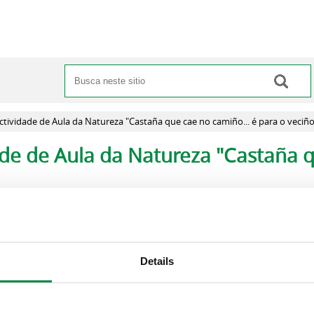
Buscar
Formulario de busca
ctividade de Aula da Natureza "Castaña que cae no camiño... é para o veciño
de de Aula da Natureza "Castaña q
 departamento de Medio Ambiente, informa de que queda ad
Details
", unha iniciativa programada pola Aula da Natureza para es
ñas que inclúe xantar, magosto e unha charla-coloquio. Pr