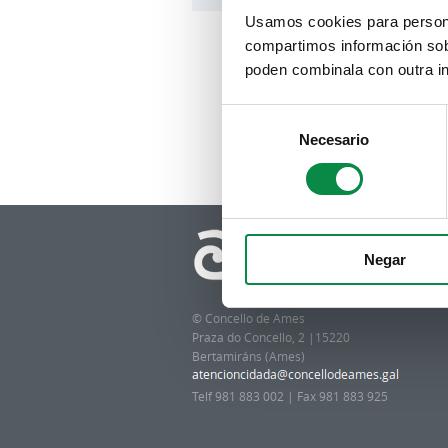
Usamos cookies para personal
compartimos información sobr
poden combinala con outra in
Consent
Necesario
Selection
Negar
© Concello de Ames
Praza do Concello, 2 |15220
Bertamiráns (Ames)
Telf 981 883 002 | Fax 981 883 925