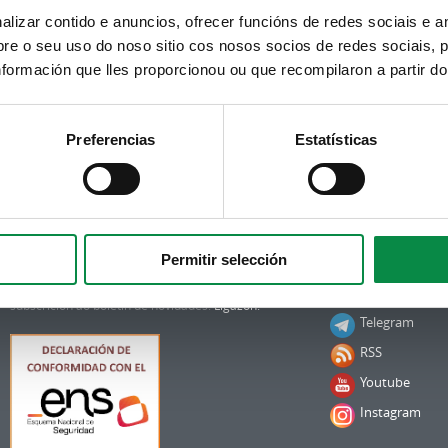
izar contido e anuncios, ofrecer funcións de redes sociais e an
e o seu uso do noso sitio cos nosos socios de redes sociais, p
formación que lles proporcionou ou que recompilaron a partir d
Preferencias
Estatísticas
Subscrición boletíns
Síguenos
Permitir selección
Facebook
Podes recibir a información publicada na web
municipal no teu correo electrónico mediante unha
Twitter
subscrición ao boletín de novidades.
Ligazón.
Telegram
RSS
Youtube
Instagram