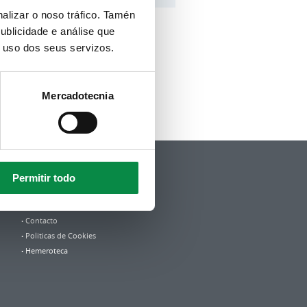
alizar o noso tráfico. Tamén
ublicidade e análise que
o uso dos seus servizos.
Mercadotecnia
Política de privacidade
Aviso Legal
Permitir todo
Accesibilidade
Mapa web
Contacto
Politicas de Cookies
Hemeroteca