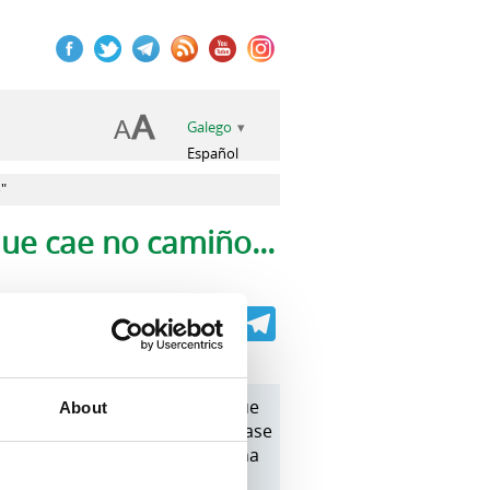
Galego
Español
"
ue cae no camiño...
Facebook
Twitter
Telegram
iada a actividade "Castaña que
About
te sábado, 14 de outubro. Trátase
oximamente será anunciada unha