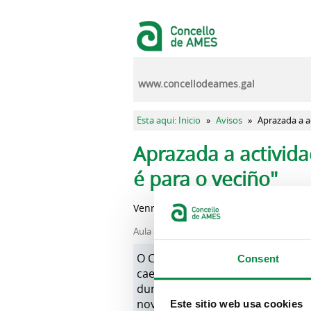
Ir o contido principal
www.concellodeames.gal
Vostede está aquí
Esta aqui: Inicio
»
Avisos
»
Aprazada a a
Pestanas principais
Aprazada a activida
é para o veciño"
Venres, 13 outubro, 2023
Aula da Natureza
O Concello de Ames, a través do
Consent
cae no camiño... é para o veciño
dunha saída para recoller casta
nova data de celebración.
Este sitio web usa cookies