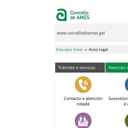
Ir o contido principal
www.concellodeames.gal
Vostede está aquí
Esta aqui: Inicio
»
Aviso Legal
Trámites e servizos
Atención 
Contacto e atención
Suxestión
cidadá
e 