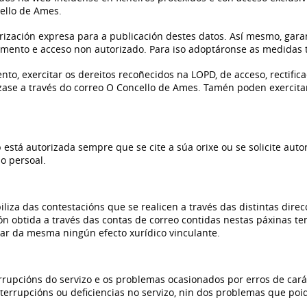
cello de Ames.
orización expresa para a publicación destes datos. Así mesmo, gar
atamento e acceso non autorizado. Para iso adoptáronse as medidas 
o, exercitar os dereitos recoñecidos na LOPD, de acceso, rectifica
izase a través do correo O Concello de Ames. Tamén poden exercita
está autorizada sempre que se cite a súa orixe ou se solicite aut
o persoal.
iza das contestacións que se realicen a través das distintas direc
n obtida a través das contas de correo contidas nestas páxinas te
ar da mesma ningún efecto xurídico vinculante.
rrupcións do servizo e os problemas ocasionados por erros de car
terrupcións ou deficiencias no servizo, nin dos problemas que poi