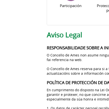
Participación
Protecc
p
Pestanas principais
Aviso Legal
RESPONSABILIDADE SOBRE A I
O Concello de Ames non asume ningun
fai referencia na web.
O Concello de Ames reserva para si a 
actualizacións sobre a información co
POLÍTICA DE PROTECCIÓN DE D
En cumprimento do disposto na Lei Or
garantir e protexer, no que concirne 
especialmente da súa honra e intimid
1. Os datos de carácter persoal recoll