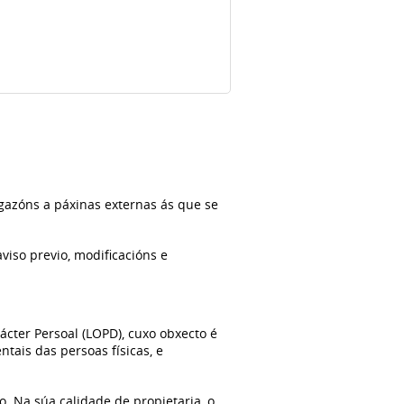
gazóns a páxinas externas ás que se
iso previo, modificacións e
cter Persoal (LOPD), cuxo obxecto é
tais das persoas físicas, e
o. Na súa calidade de propietaria, o