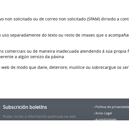
o non solicitado ou de correo non solicitado (SPAM) dirixido a cont
ou uso separadamente do texto ou resto de imaxes que o acompañan, 
fins comerciais ou de maneira inadecuada atendendo á súa propia f
erente a algún servizo da páxina.
 web de modo que dane, deteriore, inutilice ou sobrecargue os ser
Subscrición boletíns
Política de privacidade
Aviso Legal
Podes recibir a información publicada na web
Accesibilidade
municipal no teu correo electrónico mediante unha
Mapa web
subscrición ao boletín de novidades.
Ligazón.