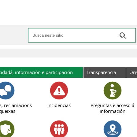
Buscar
Formulario de busca
cidadá, información e participación
Transparencia
Org
s, reclamacións
Incidencias
Preguntas e acceso á
queixas
información