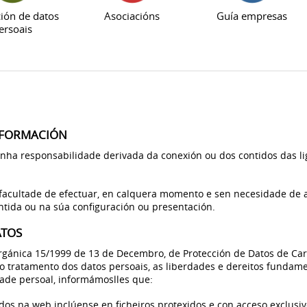
ión de datos
Asociacións
Guía empresas
ersoais
NFORMACIÓN
ha responsabilidade derivada da conexión ou dos contidos das li
facultade de efectuar, en calquera momento e sen necesidade de av
ntida ou na súa configuración ou presentación.
ATOS
gánica 15/1999 de 13 de Decembro, de Protección de Datos de Cará
ao tratamento dos datos persoais, as liberdades e dereitos fundamen
ade persoal, informámoslles que:
idos na web inclúense en ficheiros protexidos e con acceso exclusiv