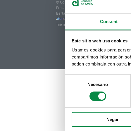
© Concello de Ames
Praza do Concello, 2 |15220
Bertamiráns (Ames)
Consent
Telf 981 883 002 | Fax 981 883 925
Este sitio web usa cookies
Usamos cookies para personal
compartimos información sobr
poden combinala con outra in
Consent
Necesario
Selection
Negar