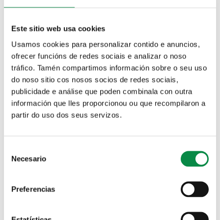
Hotel Boutique Casa das Bentinas
Este sitio web usa cookies
Teléfono 981 536 418 / 686 932 345
Enderezo: Ventín, Biduído
Usamos cookies para personalizar contido e anuncios,
ofrecer funcións de redes sociais e analizar o noso
Casa de Costoia
tráfico. Tamén compartimos información sobre o seu uso
Teléfono 618 257 274
do noso sitio cos nosos socios de redes sociais,
Dirección: Aldea de Costoia - Biduído
publicidade e análise que poden combinala con outra
Ver máis
información que lles proporcionou ou que recompilaron a
partir do uso dos seus servizos.
Casa do Cruceiro
Teléfono 600 548 690
Enderezo: Aldea de Raíces - Biduído
Consent
Necesario
Hotel Payro
Selection
Teléfono 881 975 176
Enderezo: Rúa Anxeriz, 12 - O Milladoiro
Preferencias
Pensión Boavista
Teléfono 981 890 629 / 679 116 047
Estatísticas