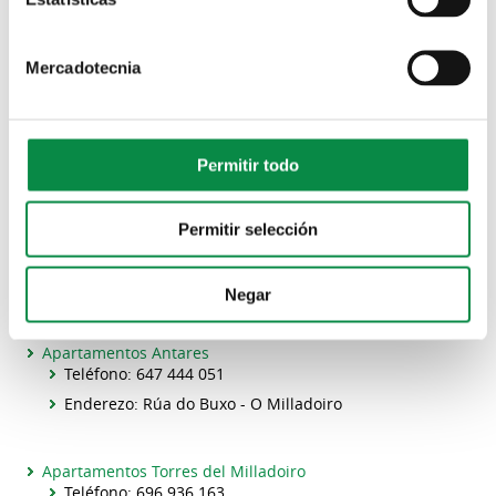
Enderezo: Costoia - Biduído
Ver máis
Mercadotecnia
Albergue A Casa do Boi
Teléfono: 981 890 967
Enderezo: Ventosa - Covas
Permitir todo
Albergue Milladoiro
Teléfono: 981 938 382
Enderezo: Rúa do Buxo - O Milladoiro
Permitir selección
Casa rural Priorato de San Martín
Teléfono: 649 737 852 / 698 187 934
Negar
Enderezo: Aldea de San Mamede - Piñeiro
Apartamentos Antares
Teléfono: 647 444 051
Enderezo: Rúa do Buxo - O Milladoiro
Apartamentos Torres del Milladoiro
Teléfono: 696 936 163