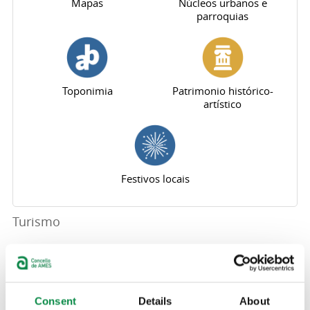
Mapas
Núcleos urbanos e
parroquias
Toponimia
Patrimonio histórico-
artístico
Festivos locais
Turismo
Festas
Aloxamentos e
hostalaria
Pestanas principais
Aloxamentos e hostalaria
Consent
Details
About