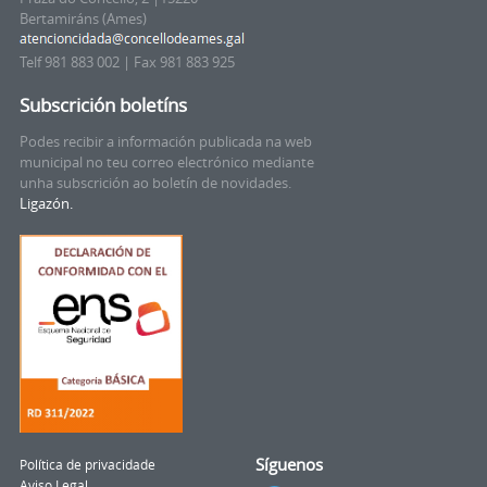
Bertamiráns (Ames)
Telf 981 883 002 | Fax 981 883 925
Subscrición boletíns
Podes recibir a información publicada na web
municipal no teu correo electrónico mediante
unha subscrición ao boletín de novidades.
Ligazón.
Síguenos
Política de privacidade
Aviso Legal