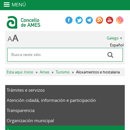
MENÚ
Galego
Español
Buscar
Formulario de busca
Vostede está aquí
Esta aqui: Inicio
»
Ames
»
Turismo
»
Aloxamentos e hostalaria
Trámites e servizos
Atención cidadá, información e participación
Transparencia
Organización municipal