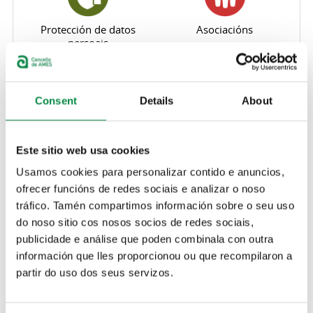
Protección de datos
Asociacións
persoais
Consent
Details
About
Guía empresas
Este sitio web usa cookies
Pestanas principais
Muiños
Usamos cookies para personalizar contido e anuncios,
ofrecer funcións de redes sociais e analizar o noso
Os muíños son edificacións que constan dunha
tráfico. Tamén compartimos información sobre o seu uso
canalización de auga cunha presa, unha canle e un
do noso sitio cos nosos socios de redes sociais,
cubo, un sistema de aparellos artellados para
publicidade e análise que poden combinala con outra
conducir o gran como son a trabe, os paos de
información que lles proporcionou ou que recompilaron a
moenga, a quenlla e o cacarexo e, finalmente, unha
partir do uso dos seus servizos.
moa rotatoria para trituralo e convertelo en fariña.