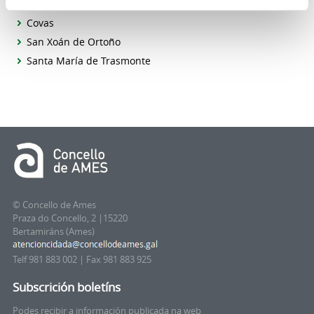
San Pedro de Bugallido
Covas
San Xoán de Ortoño
Santa María de Trasmonte
© Concello de Ames
Praza do Concello, 2 |15220
Bertamiráns (Ames)
Telf 981 883 002 | Fax 981 883 925
Subscrición boletíns
Podes recibir a información publicada na web