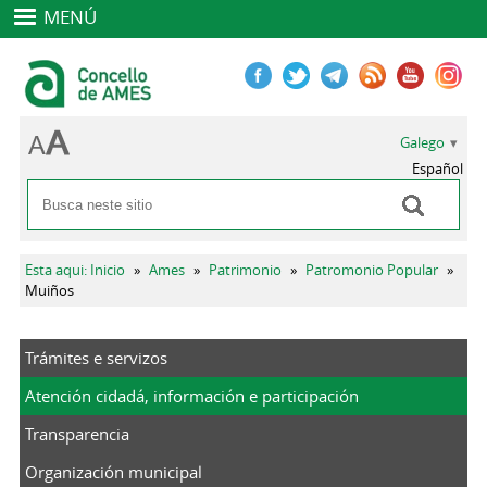
MENÚ
Galego
Español
Buscar
Formulario de busca
Vostede está aquí
Esta aqui: Inicio
»
Ames
»
Patrimonio
»
Patromonio Popular
»
Muiños
Trámites e servizos
Atención cidadá, información e participación
Transparencia
Organización municipal