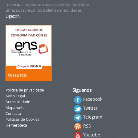
municipal no teu correo electrónico mediante
unha subscrición ao boletín de novidades.
Ligazón.
Síguenos
Política de privacidade
Aviso Legal
Facebook
Accesibilidade
Twitter
Mapa web
Contacto
Telegram
Politicas de Cookies
Hemeroteca
RSS
Youtube