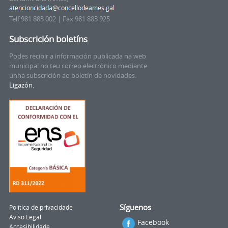
Telf 981 883 002 | Fax 981 883 925
Subscrición boletíns
Podes recibir a información publicada na web
municipal no teu correo electrónico mediante
unha subscrición ao boletín de novidades.
Ligazón.
Síguenos
Política de privacidade
Aviso Legal
Facebook
Accesibilidade