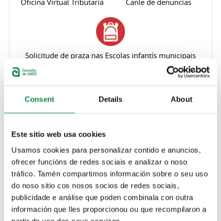
Oficina Virtual Tributaria
Canle de denuncias
Solicitude de praza nas Escolas infantís municipais
Pestanas principais
Lavadoiros
Consent
Details
About
Os lavadoiros públicos construíronse co
aproveitamento da auga sobrante das fontes, que
Este sitio web usa cookies
circula dun estremo ao outro. Teñen forma
rectangular cunha plataforma de pedra inclinada
Usamos cookies para personalizar contido e anuncios,
cara a auga para refregar a roupa, que remata
ofrecer funcións de redes sociais e analizar o noso
nunha canle para depositar o xabrón. As súas
tráfico. Tamén compartimos información sobre o seu uso
dimensións varían en función do núcleo de
do noso sitio cos nosos socios de redes sociais,
poboación ao que daban servizo. Os máis antigos
publicidade e análise que poden combinala con outra
carecían de cuberta.
información que lles proporcionou ou que recompilaron a
partir do uso dos seus servizos.