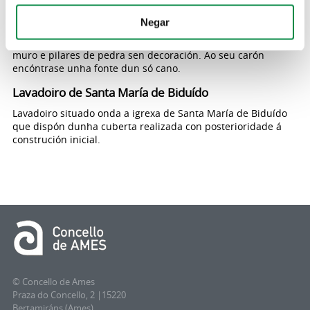
Lavadoiro de Quintáns
Negar
Lavadoiro de pedra, situado en Quintáns na parroquia de
Santo Tomé, protexido por unha cuberta a dúas augas sobre
muro e pilares de pedra sen decoración. Ao seu carón
encóntrase unha fonte dun só cano.
Lavadoiro de Santa María de Biduído
Lavadoiro situado onda a igrexa de Santa María de Biduído
que dispón dunha cuberta realizada con posterioridade á
construción inicial.
© Concello de Ames
Praza do Concello, 2 |15220
Bertamiráns (Ames)