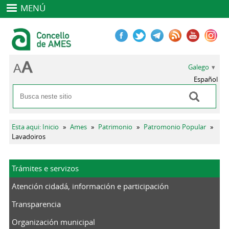
MENÚ
Galego
Español
Buscar
Formulario de busca
Vostede está aquí
Esta aqui: Inicio
»
Ames
»
Patrimonio
»
Patromonio Popular
»
Lavadoiros
Trámites e servizos
Atención cidadá, información e participación
Transparencia
Organización municipal