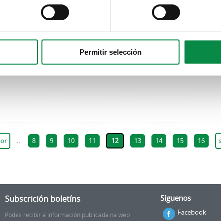
Permitir selección
ior
…
8
9
10
11
12
13
14
15
16
Subscrición boletíns
Síguenos
Facebook
Podes recibir a información publicada na web