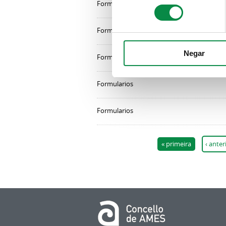
Formularios
Formularios
Negar
Formularios
Formularios
Formularios
Páxinas
« primeira
‹ anter