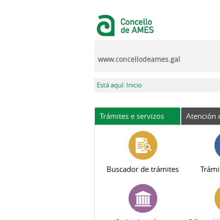
Ir o contido principal
www.concellodeames.gal
Vostede está aquí
Está aquí: Inicio
Trámites e servizos
Atención 
Buscador de trámites
Trámi