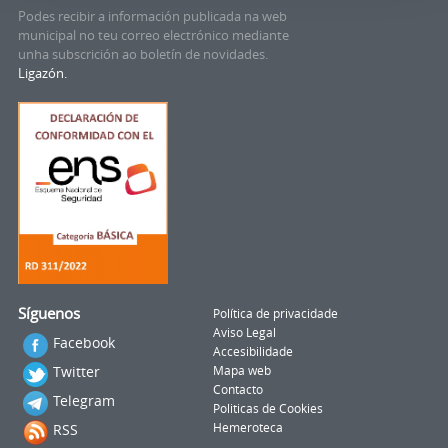
Podes recibir a información publicada na web
municipal no teu correo electrónico mediante
unha subscrición ao boletín de novidades.
Ligazón.
Síguenos
Política de privacidade
Aviso Legal
Facebook
Accesibilidade
Twitter
Mapa web
Contacto
Telegram
Politicas de Cookies
RSS
Hemeroteca