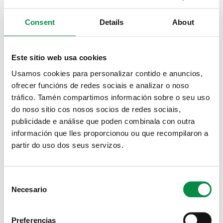
Consent
Details
About
A unidade móbil de doazón de sangue
estará este venres 30 e o sábado 31 no
Milladoiro
Este sitio web usa cookies
Usamos cookies para personalizar contido e anuncios,
Imagen:
ofrecer funcións de redes sociais e analizar o noso
tráfico. Tamén compartimos información sobre o seu uso
do noso sitio cos nosos socios de redes sociais,
publicidade e análise que poden combinala con outra
información que lles proporcionou ou que recompilaron a
partir do uso dos seus servizos.
A unidade móbil de doazón de sangue
estará este luns 5 de decembro en
Bertamiráns e o mércores 7 no Milladoiro
Consent
Necesario
Imagen:
Selection
Preferencias