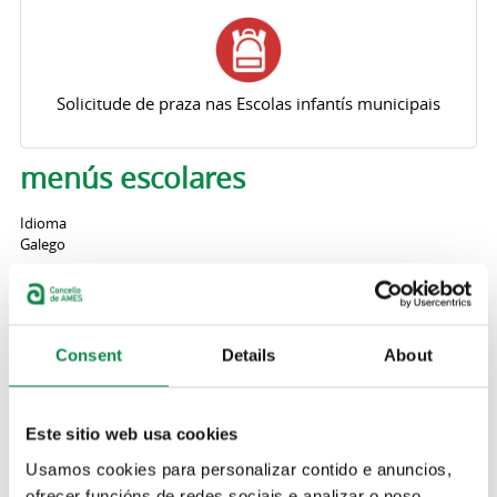
Solicitude de praza nas Escolas infantís municipais
menús escolares
Idioma
Galego
Menús do Nadal Lúdico (almorzo e xantar)
do 23 de decembro ao 7 de xaneiro
Consent
Details
About
Menús das escolas infantís O Bosque e A
Madalena do 16 ao 20 de decembro
Este sitio web usa cookies
Usamos cookies para personalizar contido e anuncios,
ofrecer funcións de redes sociais e analizar o noso