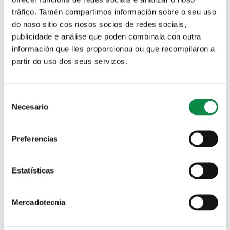
Menú da Rede de Comedores Escolares
(xantar, almorzo e merenda) do 16 ao 20 de
tráfico. Tamén compartimos información sobre o seu uso
do noso sitio cos nosos socios de redes sociais,
decembro
publicidade e análise que poden combinala con outra
información que lles proporcionou ou que recompilaron a
Menú da Rede de Comedores Escolares
partir do uso dos seus servizos.
(xantar, almorzo e merenda) do 9 ao 13 de
decembro
Consent
Necesario
Selection
Menús das escolas infantís O Bosque e A
Madalena do 9 ao 13 de decembro
Preferencias
Menú da Rede de Comedores Escolares
Estatísticas
(xantar, almorzo e merenda) do 2 ao 6 de
decembro
Mercadotecnia
Menús das escolas infantís O Bosque e A