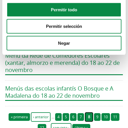
Madalena do 25 ao 29 de novembro
Permitir todo
Menú da Rede de Comedores Escolares
Permitir selección
(xantar, almorzo e merenda) do 25 ao 29 de
novembro
Negar
Menú da Rede de Comedores Escolares
(xantar, almorzo e merenda) do 18 ao 22 de
novembro
Menús das escolas infantís O Bosque e A
Madalena do 18 ao 22 de novembro
Páxinas
« primeira
‹ anterior
…
4
5
6
7
8
9
10
11
12
…
seguinte ›
última »