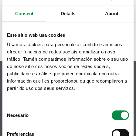
semana do 16 ao 20 de agosto
Consent
Details
About
Páxinas
« primeira
‹ anterior
…
20
21
22
23
24
25
26
27
28
seguinte ›
última »
Este sitio web usa cookies
Usamos cookies para personalizar contido e anuncios,
ofrecer funcións de redes sociais e analizar o noso
tráfico. Tamén compartimos información sobre o seu uso
do noso sitio cos nosos socios de redes sociais,
publicidade e análise que poden combinala con outra
información que lles proporcionou ou que recompilaron a
partir do uso dos seus servizos.
© Concello de Ames
Praza do Concello, 2 |15220
Bertamiráns (Ames)
Consent
Necesario
Selection
Telf 981 883 002 | Fax 981 883 925
Subscrición boletíns
Preferencias