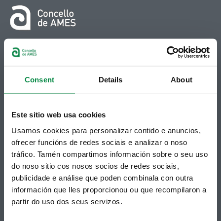
© Concello de Ames
Praza do Concello, 2 |15220
Bertamiráns (Ames)
Consent
Details
About
Telf 981 883 002 | Fax 981 883 925
Subscrición boletíns
Este sitio web usa cookies
Podes recibir a información publicada na web
Usamos cookies para personalizar contido e anuncios,
municipal no teu correo electrónico mediante
ofrecer funcións de redes sociais e analizar o noso
unha subscrición ao boletín de novidades.
Ligazón.
tráfico. Tamén compartimos información sobre o seu uso
do noso sitio cos nosos socios de redes sociais,
publicidade e análise que poden combinala con outra
información que lles proporcionou ou que recompilaron a
partir do uso dos seus servizos.