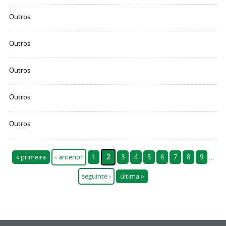
Outros
Outros
Outros
Outros
Outros
Páxinas
« primeira
‹ anterior
1
2
3
4
5
6
7
8
9
…
seguinte ›
última »