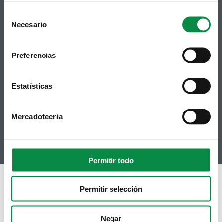
Consent
Necesario
Selection
Síguenos
Política de privacidade
Preferencias
Aviso Legal
Facebook
Accesibilidade
Twitter
Mapa web
Estatísticas
Contacto
Telegram
Politicas de Cookies
RSS
Hemeroteca
Mercadotecnia
Youtube
Instagram
Permitir todo
Permitir selección
Negar