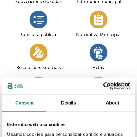
Subvencións e axudas
Patrimonio municipal
Consulta pública
Normativa Municipal
Resolucións xudiciais
Actas
Urbanismo, obras públicas
Indicadores de
Consent
Details
About
e medioambiente
transparencia
Este sitio web usa cookies
Usamos cookies para personalizar contido e anuncios,