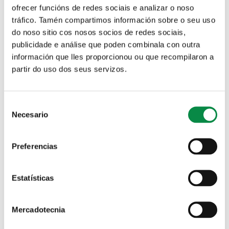
Decretos
Información tributaria
ofrecer funcións de redes sociais e analizar o noso
tráfico. Tamén compartimos información sobre o seu uso
do noso sitio cos nosos socios de redes sociais,
publicidade e análise que poden combinala con outra
información que lles proporcionou ou que recompilaron a
Rexistro de intereses
Augas de Ames
partir do uso dos seus servizos.
Consent
OTC Ames
Necesario
Selection
Bolsas de traballo
Preferencias
Bolsas de traballo
Estatísticas
Bolsas de traballo
Mercadotecnia