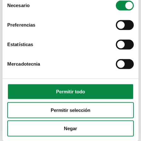
Necesario
Selection
Avisos
Preferencias
Avisos
Estatísticas
Avisos
Avisos
Mercadotecnia
Avisos
Permitir todo
Avisos
Permitir selección
Avisos
Negar
Avisos