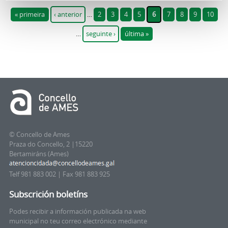
Páxinas
« primeira
‹ anterior
…
2
3
4
5
6
7
8
9
10
…
seguinte ›
última »
© Concello de Ames
Praza do Concello, 2 |15220
Bertamiráns (Ames)
Telf 981 883 002 | Fax 981 883 925
Subscrición boletíns
Podes recibir a información publicada na web
municipal no teu correo electrónico mediante