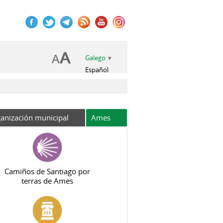
Galego
Español
anización municipal
Ames
Camiños de Santiago por
terras de Ames