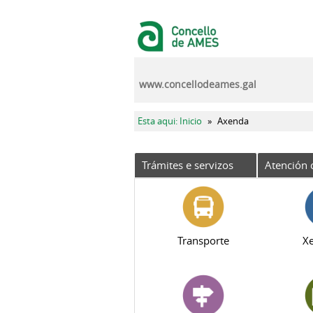
Ir o contido principal
www.concellodeames.gal
Vostede está aquí
Esta aqui: Inicio
»
Axenda
Trámites e servizos
Atención 
Transporte
Xe