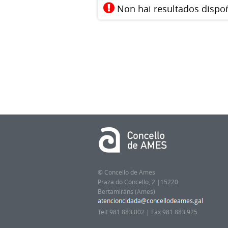
Non hai resultados dispo
© Concello de Ames
Praza do Concello, 2 |15220
Bertamiráns (Ames)
Telf 981 883 002 | Fax 981 883 925