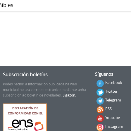
ñibles
Subscrición boletíns
Síguenos
Facebook
Podes recibir a información publicada na web
municipal no teu correo electrónico mediante unha
Twitter
subscrición ao boletín de novidades.
Ligazón.
Telegram
RSS
Youtube
Instagram