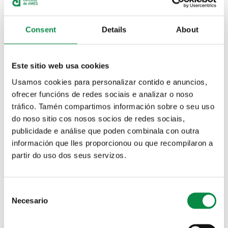
Consent
Details
About
Ofertas de emprego público
Procesos selectivos
Este sitio web usa cookies
Usamos cookies para personalizar contido e anuncios,
ofrecer funcións de redes sociais e analizar o noso
Bolsas de traballo
Convenios e pactos laborais
tráfico. Tamén compartimos información sobre o seu uso
do noso sitio cos nosos socios de redes sociais,
publicidade e análise que poden combinala con outra
información que lles proporcionou ou que recompilaron a
partir do uso dos seus servizos.
Formación
Representación do personal
Consent
Axenda
Necesario
Selection
Departamento