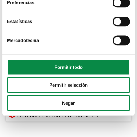
Preferencias
Tipo
Estatísticas
Tema
Mercadotecnia
Data
Data
Ex., 10-08-2026
Palabras chave
Permitir todo
Permitir selección
Negar
Non hai resultados dispoñibles