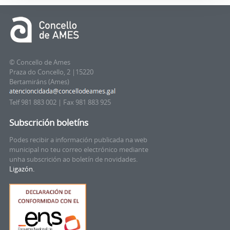
© Concello de Ames
Praza do Concello, 2 |15220
Bertamiráns (Ames)
Telf 981 883 002 | Fax 981 883 925
Subscrición boletíns
Podes recibir a información publicada na web
municipal no teu correo electrónico mediante
unha subscrición ao boletín de novidades.
Ligazón.