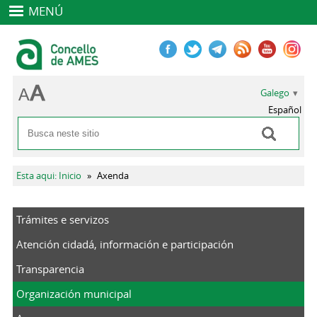
MENÚ
Galego
Español
Buscar
Formulario de busca
Vostede está aquí
Esta aqui: Inicio
»
Axenda
Trámites e servizos
Atención cidadá, información e participación
Transparencia
Organización municipal