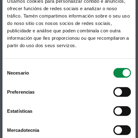
Usamos cookies para personalizar contido e anuncios,
© Concello de Ames
ofrecer funcións de redes sociais e analizar o noso
Praza do Concello, 2 |15220
tráfico. Tamén compartimos información sobre o seu uso
Bertamiráns (Ames)
do noso sitio cos nosos socios de redes sociais,
publicidade e análise que poden combinala con outra
Telf 981 883 002 | Fax 981 883 925
información que lles proporcionou ou que recompilaron a
Subscrición boletíns
partir do uso dos seus servizos.
Podes recibir a información publicada na web
municipal no teu correo electrónico mediante
unha subscrición ao boletín de novidades.
Consent
Ligazón.
Necesario
Selection
Preferencias
Estatísticas
Mercadotecnia