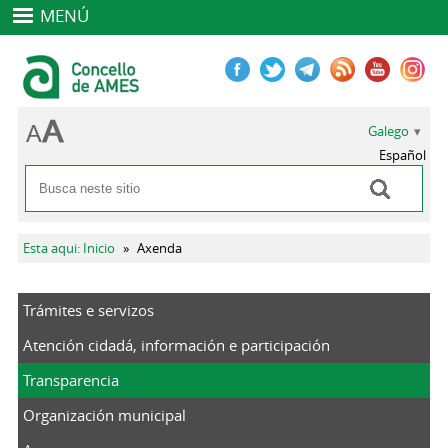
MENÚ
Galego
Español
Buscar
Formulario de busca
Vostede está aquí
Esta aqui: Inicio
»
Axenda
Trámites e servizos
Atención cidadá, información e participación
Transparencia
Organización municipal