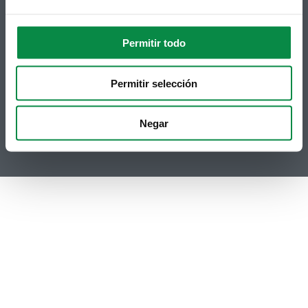
Síguenos
Política de privacidade
Aviso Legal
Facebook
Permitir todo
Accesibilidade
Twitter
Mapa web
Contacto
Telegram
Permitir selección
Politicas de Cookies
RSS
Hemeroteca
Youtube
Negar
Instagram