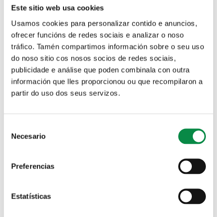
Este sitio web usa cookies
Usamos cookies para personalizar contido e anuncios,
ofrecer funcións de redes sociais e analizar o noso
Solicitude de praza nas Escolas infantís municipais
tráfico. Tamén compartimos información sobre o seu uso
do noso sitio cos nosos socios de redes sociais,
publicidade e análise que poden combinala con outra
Axenda
información que lles proporcionou ou que recompilaron a
partir do uso dos seus servizos.
Departamento
Tipo
Consent
Necesario
Selection
Tema
Preferencias
Data
Data
Estatísticas
Ex., 06-08-2026
Palabras chave