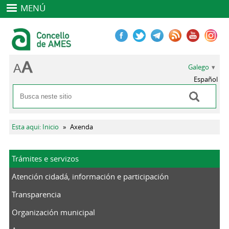
MENÚ
Galego
Español
Buscar
Formulario de busca
Vostede está aquí
Esta aqui: Inicio
»
Axenda
Trámites e servizos
Atención cidadá, información e participación
Transparencia
Organización municipal