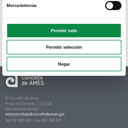
Mercadotecnia
Permitir todo
Non hai resultados dispoñibles
Permitir selección
Negar
© Concello de Ames
Praza do Concello, 2 |15220
Bertamiráns (Ames)
Telf 981 883 002 | Fax 981 883 925