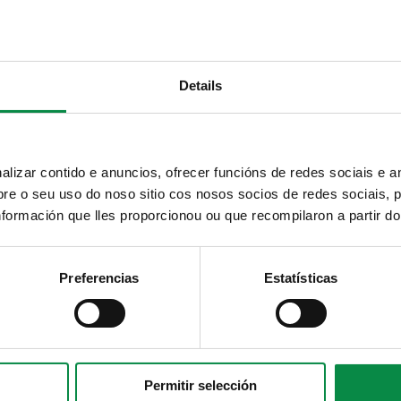
ión de datos
Asociacións
Guía empresas
ersoais
Details
Tipo
Tema
izar contido e anuncios, ofrecer funcións de redes sociais e an
e o seu uso do noso sitio cos nosos socios de redes sociais, p
formación que lles proporcionou ou que recompilaron a partir d
Palabras chave
Preferencias
Estatísticas
ñibles
Permitir selección