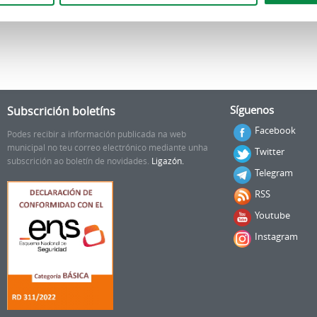
Subscrición boletíns
Síguenos
Facebook
Podes recibir a información publicada na web
municipal no teu correo electrónico mediante unha
Twitter
subscrición ao boletín de novidades.
Ligazón.
Telegram
RSS
Youtube
Instagram