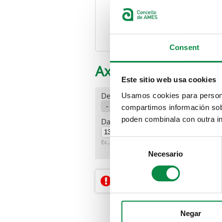
Participación
Protecc
p
Consent
Axenda
Este sitio web usa cookies
Departamento
Usamos cookies para personal
compartimos información sobr
poden combinala con outra in
Data
Data
Consent
Ex., 06-08-2026
Necesario
Selection
Non hai resultados dispo
Negar