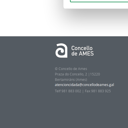
© Concello de Ames
Praza do Concello, 2 |15220
Bertamiráns (Ames)
Telf 981 883 002 | Fax 981 883 925