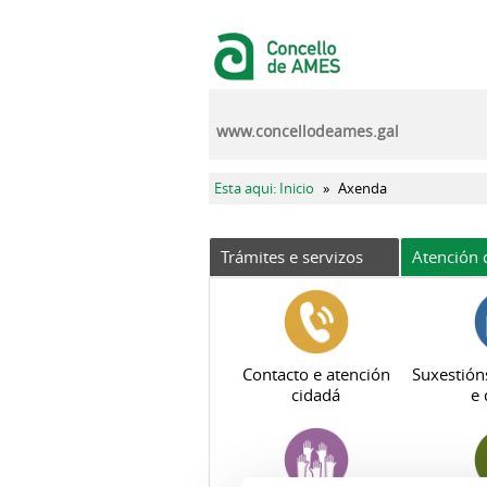
Ir o contido principal
www.concellodeames.gal
Vostede está aquí
Esta aqui: Inicio
»
Axenda
Trámites e servizos
Atención 
Contacto e atención
Suxestión
cidadá
e 