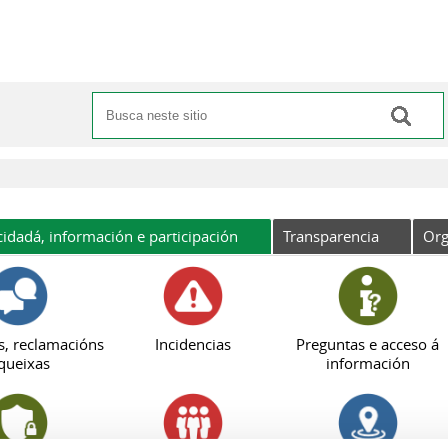
Buscar
Formulario de busca
cidadá, información e participación
Transparencia
Org
s, reclamacións
Incidencias
Preguntas e acceso á
queixas
información