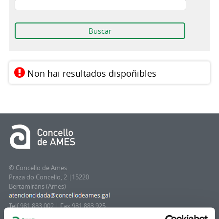
Non hai resultados dispoñibles
© Concello de Ames
Praza do Concello, 2 |15220
Bertamiráns (Ames)
Telf 981 883 002 | Fax 981 883 925