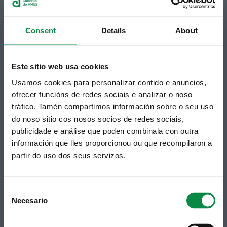
Subscrición boletíns
Podes recibir a información publicada na web
Consent
Details
About
municipal no teu correo electrónico mediante
unha subscrición ao boletín de novidades.
Ligazón.
Este sitio web usa cookies
Usamos cookies para personalizar contido e anuncios,
ofrecer funcións de redes sociais e analizar o noso
tráfico. Tamén compartimos información sobre o seu uso
do noso sitio cos nosos socios de redes sociais,
publicidade e análise que poden combinala con outra
información que lles proporcionou ou que recompilaron a
partir do uso dos seus servizos.
Síguenos
Política de privacidade
Aviso Legal
Facebook
Consent
Accesibilidade
Necesario
Selection
Twitter
Mapa web
Contacto
Telegram
Politicas de Cookies