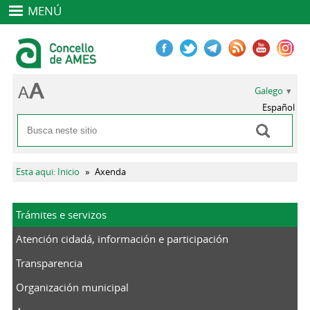
MENÚ
Galego
Español
Buscar
Formulario de busca
Vostede está aquí
Esta aqui: Inicio
»
Axenda
Trámites e servizos
Atención cidadá, información e participación
Transparencia
Organización municipal