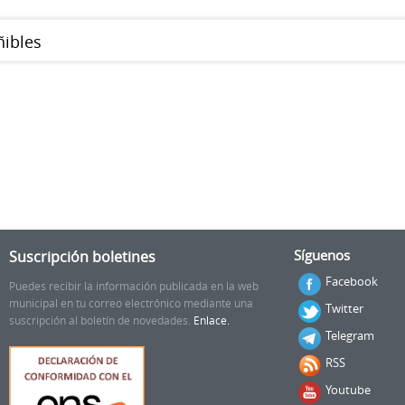
ñibles
Suscripción boletines
Síguenos
Facebook
Puedes recibir la información publicada en la web
municipal en tu correo electrónico mediante una
Twitter
suscripción al boletín de novedades.
Enlace.
Telegram
RSS
Youtube