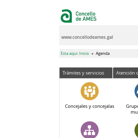
Pasar al contenido principal
www.concellodeames.gal
Se encuentra usted aquí
Esta aqui: Inicio
»
Agenda
Trámites y servicios
Atención c
Concejales y concejalas
Grupo
mun