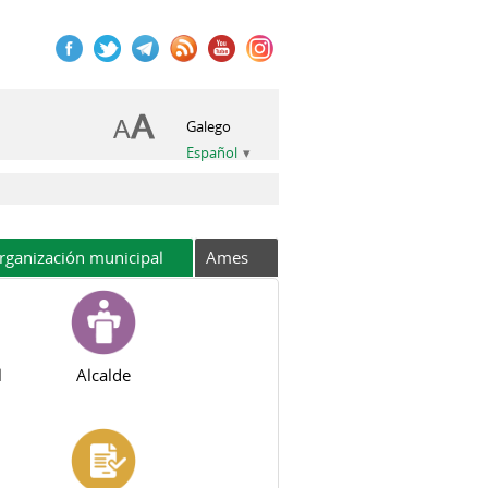
Galego
Español
rganización municipal
Ames
l
Alcalde