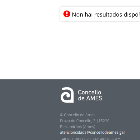
Non hai resultados dispo
© Concello de Ames
Praza do Concello, 2 |15220
Bertamiráns (Ames)
Telf 981 883 002 | Fax 981 883 925