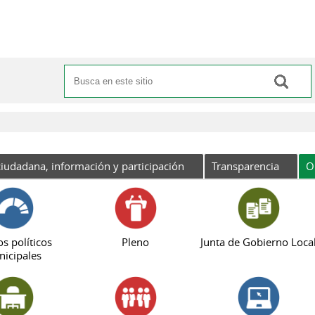
Buscar
Formulario de búsqueda
iudadana, información y participación
Transparencia
O
s políticos
Pleno
Junta de Gobierno Loca
icipales