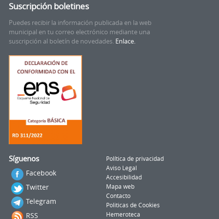
Suscripción boletines
Puedes recibir la información publicada en la web
municipal en tu correo electrónico mediante una
suscripción al boletín de novedades.
Enlace.
Síguenos
Política de privacidad
Aviso Legal
Facebook
Accesibilidad
Twitter
Mapa web
Contacto
Telegram
Politicas de Cookies
RSS
Hemeroteca