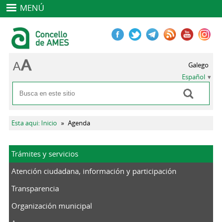
MENÚ
Galego
Español
Buscar
Formulario de búsqueda
Se encuentra usted aquí
Esta aqui: Inicio
»
Agenda
Trámites y servicios
Atención ciudadana, información y participación
Transparencia
Organización municipal