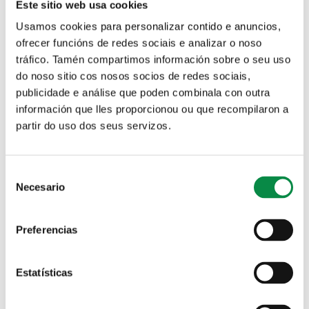
Este sitio web usa cookies
Usamos cookies para personalizar contido e anuncios,
ofrecer funcións de redes sociais e analizar o noso
tráfico. Tamén compartimos información sobre o seu uso
Solicitud de plaza en las Escuelas infantiles municipales
do noso sitio cos nosos socios de redes sociais,
publicidade e análise que poden combinala con outra
Agenda
información que lles proporcionou ou que recompilaron a
partir do uso dos seus servizos.
Departamento
Consent
Tipo
Necesario
Selection
Tema
Preferencias
Datos
Fecha
Estatísticas
Por ejemplo, 09-08-2026
Palabras clave