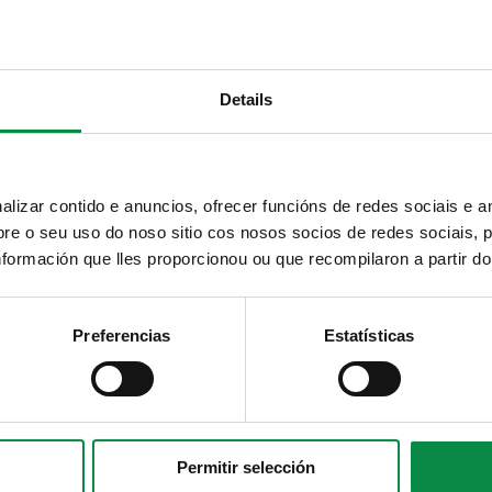
rtual Tributaria
Canal de denuncias
Solicitud de plaza en la
Escuelas infantiles
municipales
Details
Tipo
Tema
izar contido e anuncios, ofrecer funcións de redes sociais e an
e o seu uso do noso sitio cos nosos socios de redes sociais, p
Palabras clave
formación que lles proporcionou ou que recompilaron a partir d
Preferencias
Estatísticas
ñibles
Permitir selección