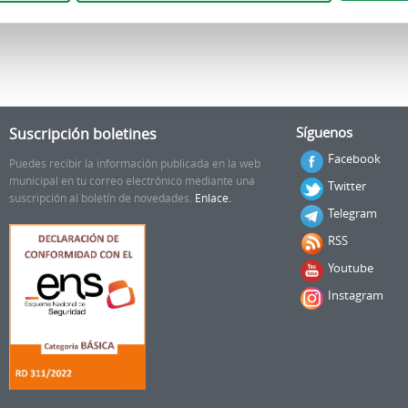
Suscripción boletines
Síguenos
Facebook
Puedes recibir la información publicada en la web
municipal en tu correo electrónico mediante una
Twitter
suscripción al boletín de novedades.
Enlace.
Telegram
RSS
Youtube
Instagram