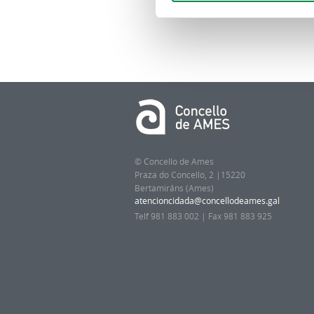
© Concello de Ames
Praza do Concello, 2 |15220
Bertamiráns (Ames)
Telf 981 883 002 | Fax 981 883 925