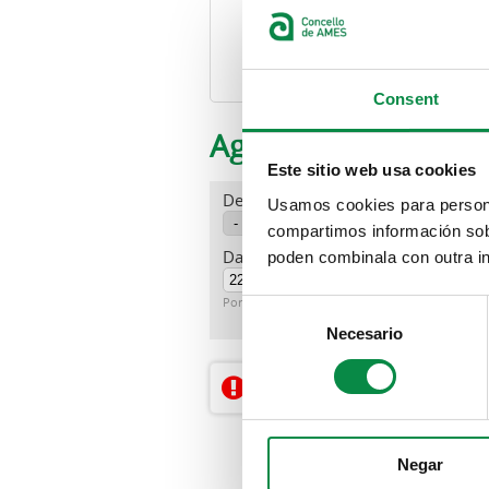
Sede electrónica
Oficina Vi
Consent
Agenda
Este sitio web usa cookies
Departamento
Usamos cookies para personal
compartimos información sobr
Datos
poden combinala con outra in
Fecha
Por ejemplo, 07-08-2026
Consent
Necesario
Selection
Non hai resultados dispo
Negar