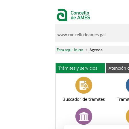
Pasar al contenido principal
www.concellodeames.gal
Se encuentra usted aquí
Esta aqui: Inicio
»
Agenda
Trámites y servicios
Atención c
Buscador de trámites
Trámit