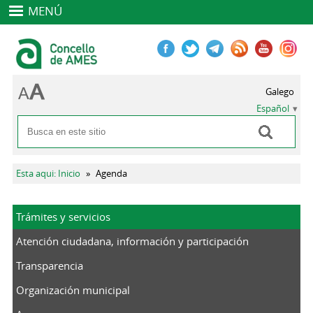
MENÚ
Galego
Español
Buscar
Formulario de búsqueda
Se encuentra usted aquí
Esta aqui: Inicio
»
Agenda
Trámites y servicios
Atención ciudadana, información y participación
Transparencia
Organización municipal