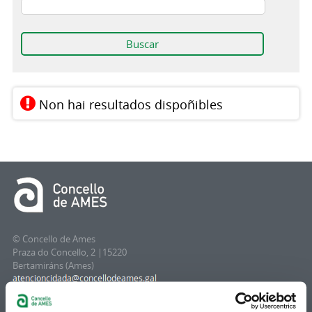
Non hai resultados dispoñibles
© Concello de Ames
Praza do Concello, 2 |15220
Bertamiráns (Ames)
Telf 981 883 002 | Fax 981 883 925