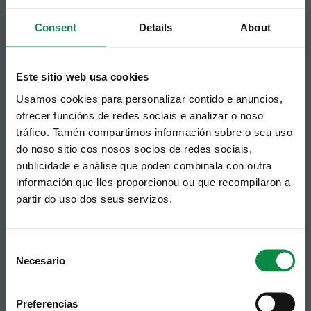
Suscripción boletines
Consent
Details
About
Puedes recibir la información publicada en la web
municipal en tu correo electrónico mediante una
suscripción al boletín de novedades.
Enlace.
Este sitio web usa cookies
Usamos cookies para personalizar contido e anuncios,
ofrecer funcións de redes sociais e analizar o noso
tráfico. Tamén compartimos información sobre o seu uso
do noso sitio cos nosos socios de redes sociais,
publicidade e análise que poden combinala con outra
información que lles proporcionou ou que recompilaron a
partir do uso dos seus servizos.
Síguenos
Política de privacidad
Aviso Legal
Facebook
Consent
Accesibilidad
Necesario
Selection
Twitter
Mapa web
Contacto
Telegram
Politicas de Cookies
Preferencias
RSS
Hemeroteca