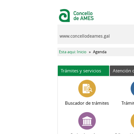
Pasar al contenido principal
www.concellodeames.gal
Se encuentra usted aquí
Esta aqui: Inicio
»
Agenda
Trámites y servicios
Atención c
Buscador de trámites
Trámit