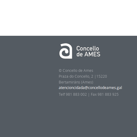
© Concello de Ames
Praza do Concello, 2 |15220
Bertamiráns (Ames)
Telf 981 883 002 | Fax 981 883 925