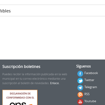
ñibles
Suscripción boletines
Síguenos
Facebook
Puedes recibir la información publicada en la web
municipal en tu correo electrónico mediante una
Twitter
suscripción al boletín de novedades.
Enlace.
Telegram
RSS
Youtube