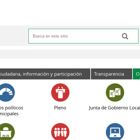
Buscar
Formulario de búsqueda
iudadana, información y participación
Transparencia
O
s políticos
Pleno
Junta de Gobierno Loca
icipales