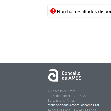
Non hai resultados dispo
© Concello de Ames
Praza do Concello, 2 |15220
Bertamiráns (Ames)
Telf 981 883 002 | Fax 981 883 925