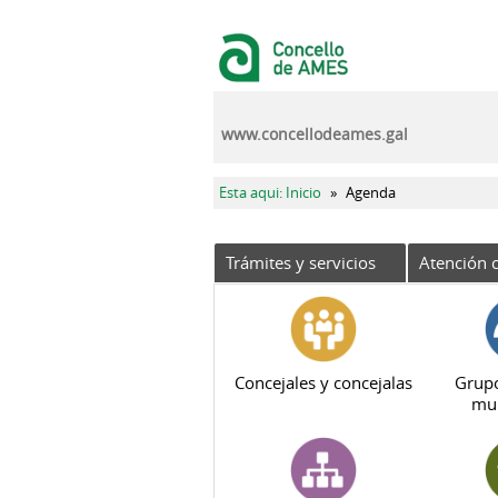
Pasar al contenido principal
www.concellodeames.gal
Se encuentra usted aquí
Esta aqui: Inicio
»
Agenda
Trámites y servicios
Atención c
Concejales y concejalas
Grupo
mun