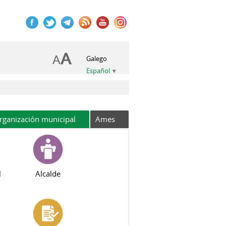
Galego
Español
rganización municipal
Ames
l
Alcalde