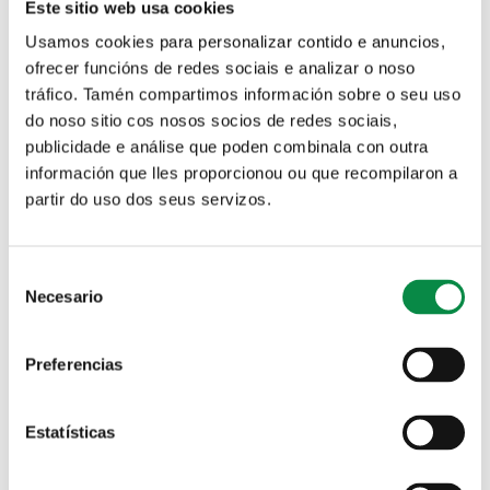
Este sitio web usa cookies
Usamos cookies para personalizar contido e anuncios,
ofrecer funcións de redes sociais e analizar o noso
tráfico. Tamén compartimos información sobre o seu uso
Solicitud de plaza en las Escuelas infantiles municipales
do noso sitio cos nosos socios de redes sociais,
publicidade e análise que poden combinala con outra
Agenda
información que lles proporcionou ou que recompilaron a
partir do uso dos seus servizos.
Departamento
Consent
Tipo
Necesario
Selection
Tema
Preferencias
Datos
Fecha
Estatísticas
Por ejemplo, 07-08-2026
Palabras clave