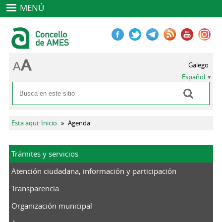
MENÚ
Galego
Español
Buscar
Formulario de búsqueda
Se encuentra usted aquí
Esta aqui: Inicio
»
Agenda
Trámites y servicios
Atención ciudadana, información y participación
Transparencia
Organización municipal