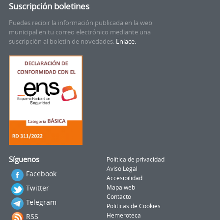
Suscripción boletines
Puedes recibir la información publicada en la web
municipal en tu correo electrónico mediante una
suscripción al boletín de novedades.
Enlace.
Síguenos
Política de privacidad
Aviso Legal
Facebook
Accesibilidad
Twitter
Mapa web
Contacto
Telegram
Politicas de Cookies
RSS
Hemeroteca