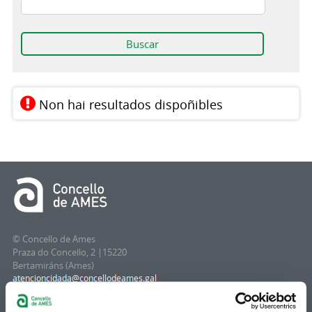
Non hai resultados dispoñibles
© Concello de Ames
Praza do Concello, 2 |15220
Bertamiráns (Ames)
Telf 981 883 002 | Fax 981 883 925