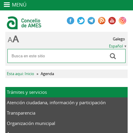
MENÚ
Galego
Español
Buscar
Formulario de búsqueda
Se encuentra usted aquí
Esta aqui: Inicio
»
Agenda
Trámites y servicios
Atención ciudadana, información y participación
Transparencia
Organización municipal