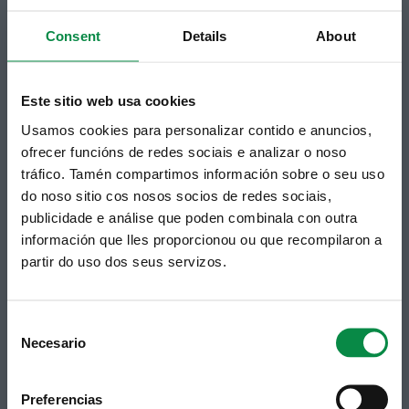
Suscripción boletines
Consent
Details
About
Puedes recibir la información publicada en la web
municipal en tu correo electrónico mediante una
suscripción al boletín de novedades.
Enlace.
Este sitio web usa cookies
Usamos cookies para personalizar contido e anuncios,
ofrecer funcións de redes sociais e analizar o noso
tráfico. Tamén compartimos información sobre o seu uso
do noso sitio cos nosos socios de redes sociais,
publicidade e análise que poden combinala con outra
información que lles proporcionou ou que recompilaron a
partir do uso dos seus servizos.
Síguenos
Política de privacidad
Aviso Legal
Facebook
Consent
Accesibilidad
Necesario
Selection
Twitter
Mapa web
Contacto
Telegram
Politicas de Cookies
Preferencias
RSS
Hemeroteca